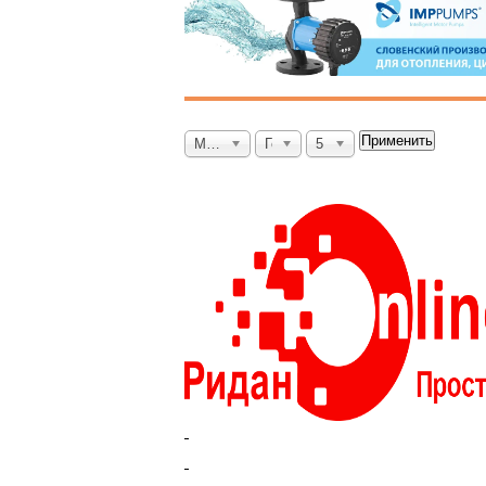
Применить
Месяц
Год
5